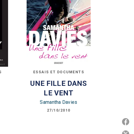
S
ESSAIS ET DOCUMENTS
UNE FILLE DANS
LE VENT
Samantha Davies
27/10/2010
P