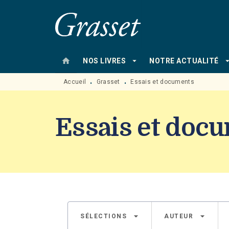
MENU
RECHERCHE
CONTENU
home
arrow_drop_down
arrow_drop
NOS LIVRES
NOTRE ACTUALITÉ
Accueil
Grasset
Essais et documents
•
•
Essais et doc
arrow_drop_down
arrow_drop_down
SÉLECTIONS
AUTEUR