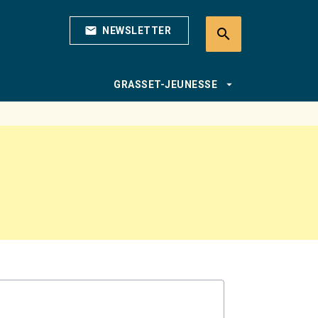
mail
NEWSLETTER
search
search
arrow_drop_down
GRASSET-JEUNESSE