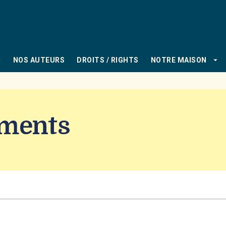
PIED DE PAGE
_down
arrow_drop_down
NOS AUTEURS
DROITS / RIGHTS
NOTRE MAISON
uments