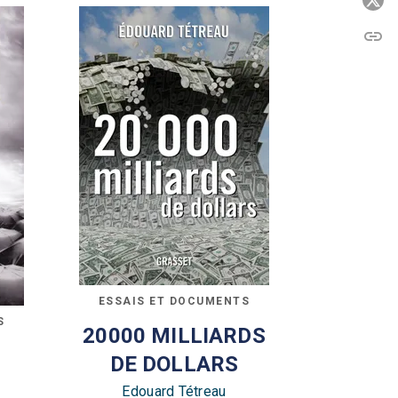
P
link
C
ESSAIS ET DOCUMENTS
S
20000 MILLIARDS
DE DOLLARS
Edouard Tétreau