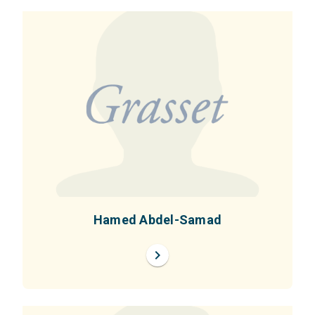
Hamed Abdel-Samad
chevron_right