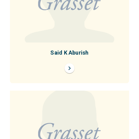
Said K Aburish
chevron_right