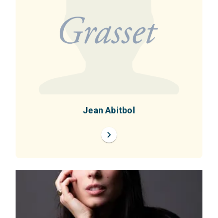
Jean Abitbol
chevron_right