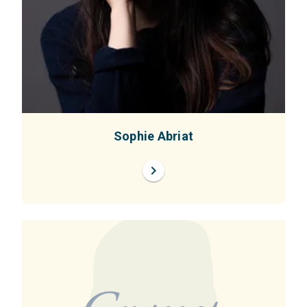
Sophie Abriat
chevron_right