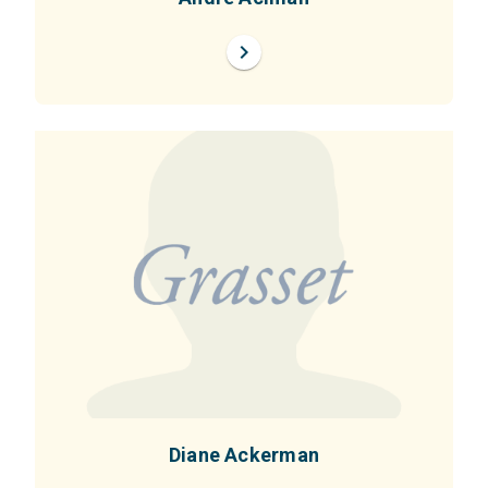
chevron_right
Diane Ackerman