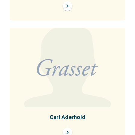
chevron_right
Carl Aderhold
chevron_right