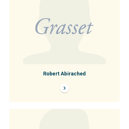
Robert Abirached
chevron_right