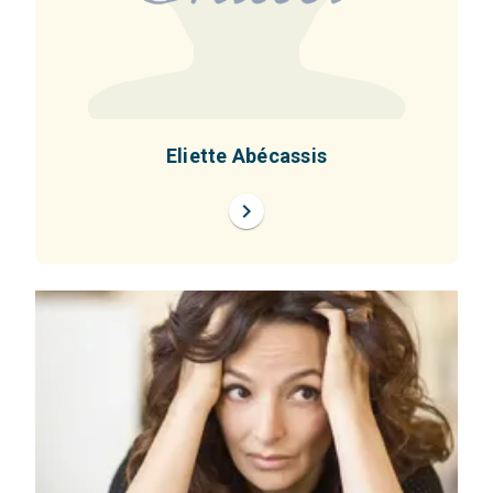
Eliette Abécassis
chevron_right