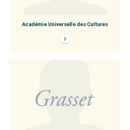
Académie Universelle des Cultures
chevron_right