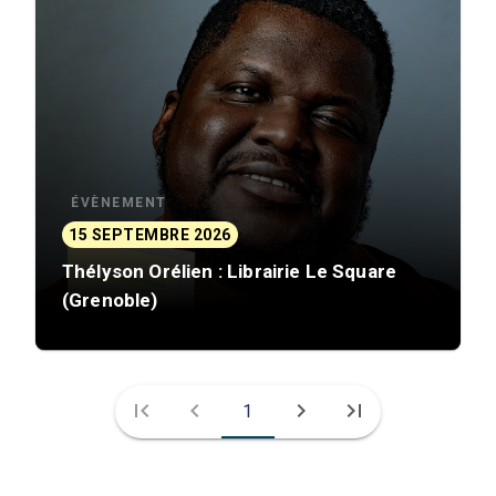
ÉVÈNEMENT
15 SEPTEMBRE 2026
Thélyson Orélien : Librairie Le Square
(Grenoble)
first_page
chevron_left
chevron_right
last_page
1