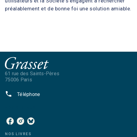
utilisateurs et la Société s’engagent à rechercher
préalablement et de bonne foi une solution amiable.
61 rue des Saints-Pères
75006 Paris
phone
Téléphone
NOS RÉSEAUX
NOS LIVRES