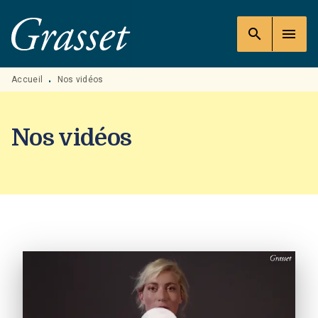
MENU
RECHERCHE
CONTENU
search
menu
PIED DE PAGE
Accueil
Nos vidéos
•
Nos vidéos