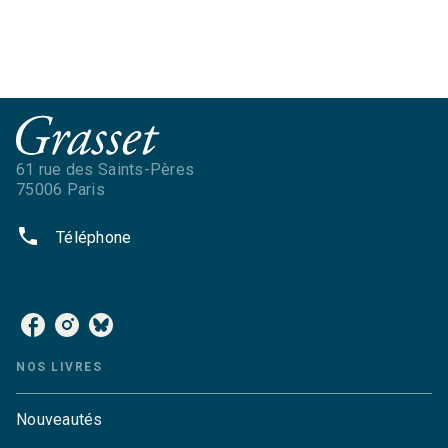
61 rue des Saints-Pères
75006 Paris
phone
Téléphone
NOS RÉSEAUX
NOS LIVRES
Nouveautés