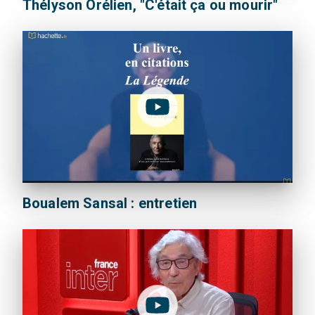
Thélyson Orélien, "C'était ça ou mourir"
Boualem Sansal : entretien