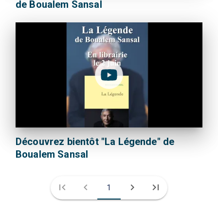
de Boualem Sansal
Découvrez bientôt "La Légende" de
Boualem Sansal
first_page
chevron_left
chevron_right
last_page
1