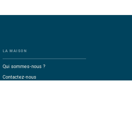
LA MAISON
Qui sommes-nous ?
Contactez-nous
Questions fréquentes
Envoyer un manuscrit
Service de presse
Droits