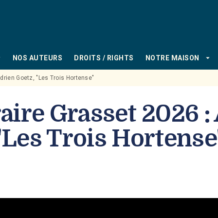
PIED DE PAGE
_down
arrow_drop_down
NOS AUTEURS
DROITS / RIGHTS
NOTRE MAISON
Adrien Goetz, "Les Trois Hortense"
raire Grasset 2026 :
"Les Trois Hortense