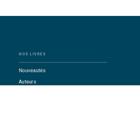
NOS LIVRES
Nouveautés
Auteurs
Catalogue Grasset
Catalogue Grasset-Jeunesse
Actualités
Agenda