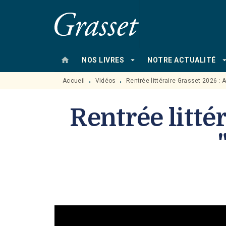
MENU
RECHERCHE
CONTENU
home
arrow_drop_down
arrow_drop
NOS LIVRES
NOTRE ACTUALITÉ
Accueil
Vidéos
Rentrée littéraire Grasset 2026 : 
•
•
Rentrée litté