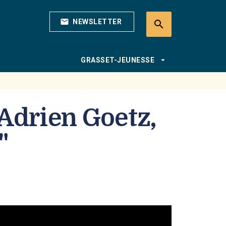
mail
NEWSLETTER
search
search
arrow_drop_down
GRASSET-JEUNESSE
 Adrien Goetz,
"