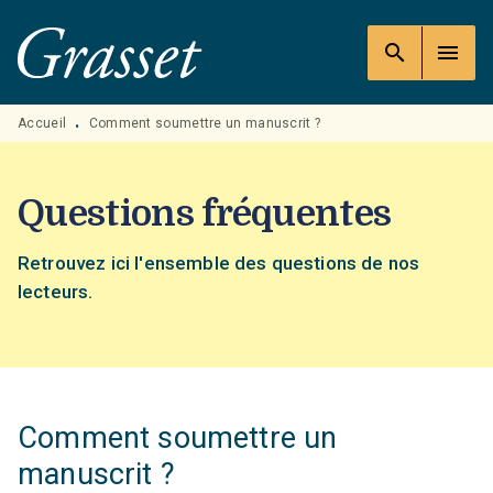
MENU
RECHERCHE
CONTENU
search
menu
PIED DE PAGE
Accueil
Comment soumettre un manuscrit ?
•
Questions fréquentes
Retrouvez ici l'ensemble des questions de nos
lecteurs.
Comment soumettre un
manuscrit ?