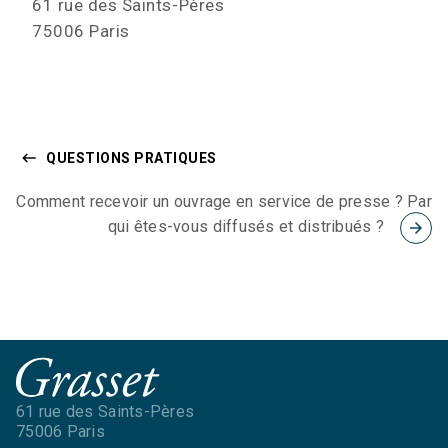
61 rue des Saints-Pères
75006 Paris
keyboard_backspace
QUESTIONS PRATIQUES
Comment recevoir un ouvrage en service de presse ? Par
qui êtes-vous diffusés et distribués ?
arrow_forward
61 rue des Saints-Pères
75006 Paris