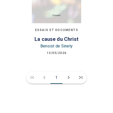
ESSAIS ET DOCUMENTS
La cause du Christ
Benoist de Sinety
13/05/2026
first_page
chevron_left
chevron_right
last_page
1