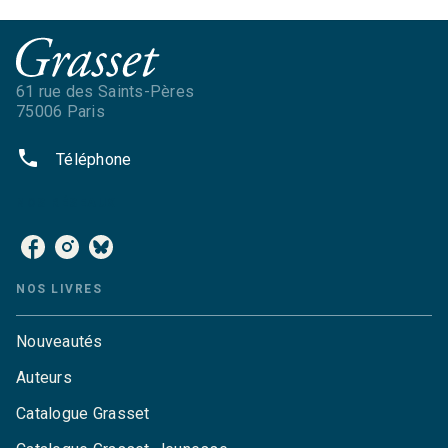
61 rue des Saints-Pères
75006 Paris
phone
Téléphone
NOS RÉSEAUX
NOS LIVRES
Nouveautés
Auteurs
Catalogue Grasset