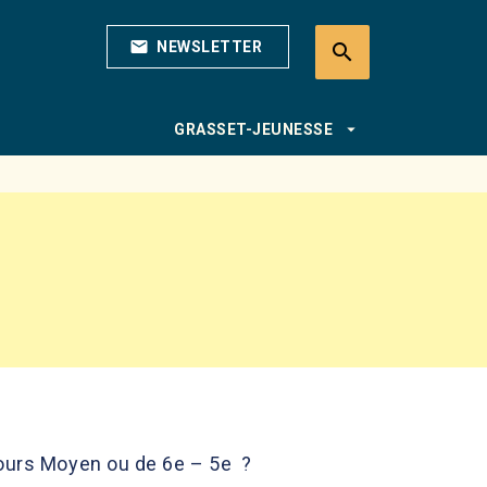
mail
NEWSLETTER
search
search
arrow_drop_down
GRASSET-JEUNESSE
Cours Moyen ou de 6e – 5e ?