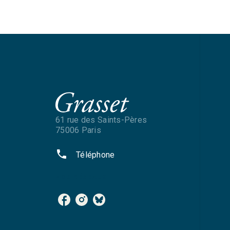
61 rue des Saints-Pères
75006 Paris
phone
Téléphone
NOS RÉSEAUX