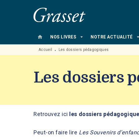
MENU
RECHERCHE
CONTENU
home
arrow_drop_down
arrow_drop
NOS LIVRES
NOTRE ACTUALITÉ
Accueil
Les dossiers pédagogiques
•
Les dossiers 
Retrouvez ici
les dossiers pédagogiques
Peut-on faire lire
Les Souvenirs d’enfan