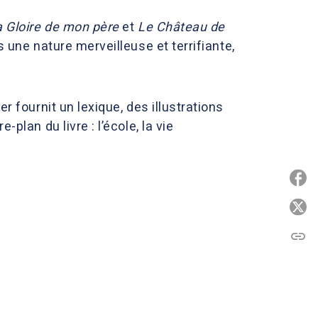
a Gloire de mon père
et
Le Château de
s une nature merveilleuse et terrifiante,
r fournit un lexique, des illustrations
plan du livre : l’école, la vie
P
P
link
C