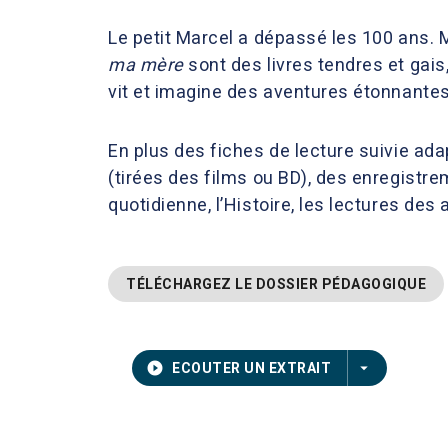
Le petit Marcel a dépassé les 100 ans. M
ma mère
sont des livres tendres et gais,
vit et imagine des aventures étonnantes
En plus des fiches de lecture suivie adap
(tirées des films ou BD), des enregistrem
quotidienne, l’Histoire, les lectures des
TÉLÉCHARGEZ LE DOSSIER PÉDAGOGIQUE
play_circle_filled
arrow_drop_down
ECOUTER UN EXTRAIT