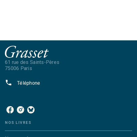
61 rue des Saints-Pères
75006 Paris
phone
Téléphone
NOS RÉSEAUX
NOS LIVRES