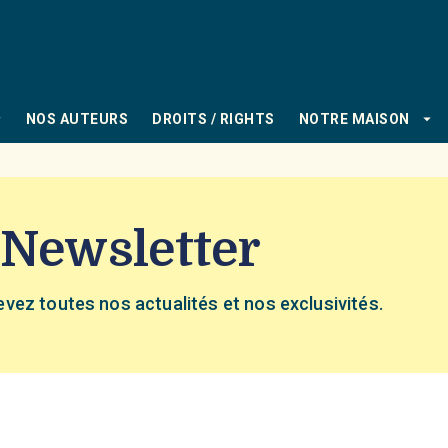
PIED DE PAGE
_down
arrow_drop_down
NOS AUTEURS
DROITS / RIGHTS
NOTRE MAISON
 Newsletter
evez toutes nos actualités et nos exclusivités.