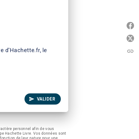
P
P
e d'Hachette.fr, le
link
C
send
VALIDER
ractère personnel afin de vous
upe Hachette Livre. Vos données sont
fonction de leur nature pour une