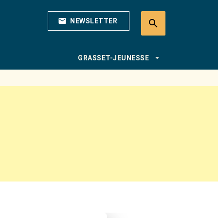
mail
NEWSLETTER
search
search
arrow_drop_down
GRASSET-JEUNESSE