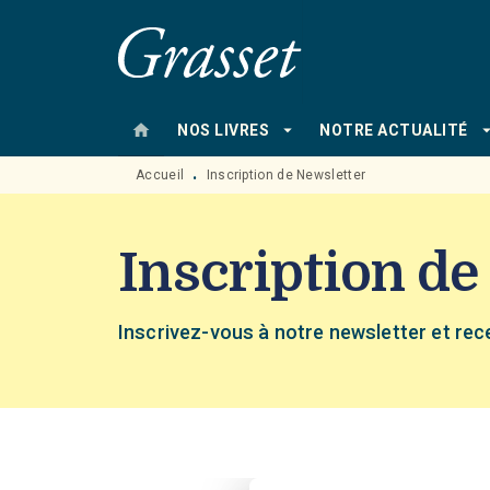
MENU
RECHERCHE
CONTENU
home
arrow_drop_down
arrow_drop
NOS LIVRES
NOTRE ACTUALITÉ
Accueil
Inscription de Newsletter
•
Inscription de
Inscrivez-vous à notre newsletter et rec