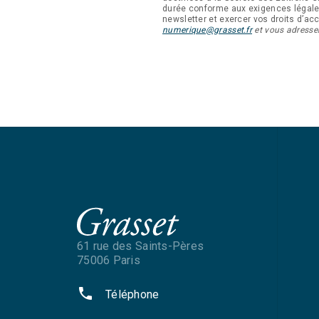
durée conforme aux exigences légal
newsletter et exercer vos droits d’accè
numerique@grasset.fr
et vous adresser
61 rue des Saints-Pères
75006 Paris
phone
Téléphone