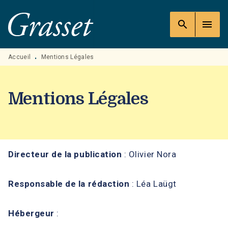
MENU
RECHERCHE
CONTENU
search
menu
PIED DE PAGE
Accueil
Mentions Légales
•
Mentions Légales
Directeur de la publication
: Olivier Nora
Responsable de la rédaction
: Léa Laügt
Hébergeur
: