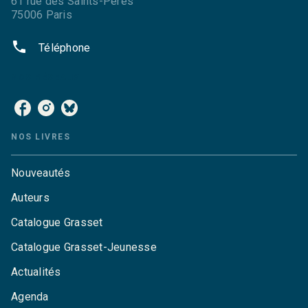
61 rue des Saints-Pères
75006 Paris
phone
Téléphone
NOS RÉSEAUX
NOS LIVRES
Nouveautés
Auteurs
Catalogue Grasset
Catalogue Grasset-Jeunesse
Actualités
Agenda