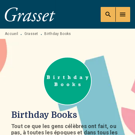
MENU
RECHERCHE
CONTENU
search
menu
PIED DE PAGE
Accueil
Grasset
Birthday Books
•
•
Birthday Books
Tout ce que les gens célèbres ont fait, ou
pas, à toutes les époques et dans tous les