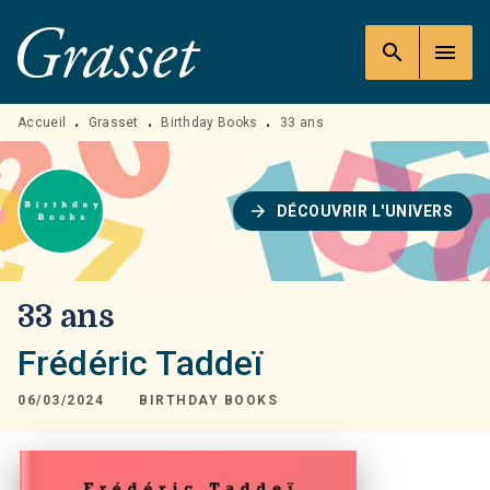
MENU
RECHERCHE
CONTENU
search
menu
PIED DE PAGE
Accueil
Grasset
Birthday Books
33 ans
•
•
•
arrow_forward
DÉCOUVRIR L'UNIVERS
33 ans
Frédéric Taddeï
06/03/2024
BIRTHDAY BOOKS