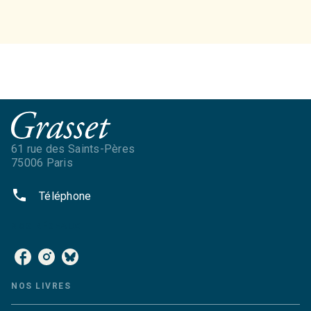
61 rue des Saints-Pères
75006 Paris
phone
Téléphone
NOS RÉSEAUX
NOS LIVRES