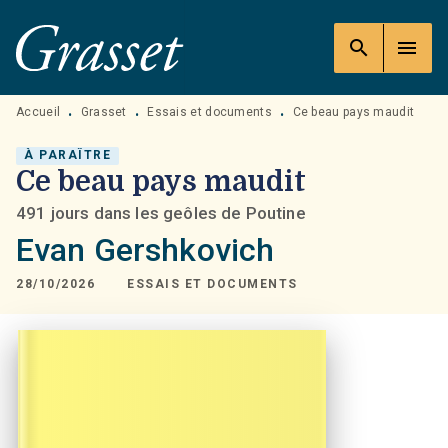
MENU
RECHERCHE
CONTENU
search
menu
PIED DE PAGE
Accueil
Grasset
Essais et documents
Ce beau pays maudit
•
•
•
À PARAÎTRE
Ce beau pays maudit
491 jours dans les geôles de Poutine
Evan Gershkovich
28/10/2026
ESSAIS ET DOCUMENTS