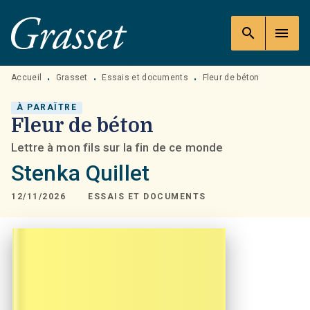
MENU
RECHERCHE
CONTENU
search
menu
PIED DE PAGE
Accueil
Grasset
Essais et documents
Fleur de béton
•
•
•
À PARAÎTRE
Fleur de béton
Lettre à mon fils sur la fin de ce monde
Stenka Quillet
12/11/2026
ESSAIS ET DOCUMENTS