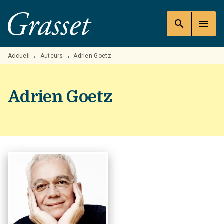
MENU
RECHERCHE
CONTENU
search
menu
PIED DE PAGE
Accueil
Auteurs
Adrien Goetz
•
•
Adrien Goetz