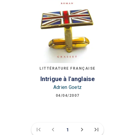
LITTÉRATURE FRANÇAISE
Intrigue à l'anglaise
Adrien Goetz
04/04/2007
first_page
chevron_left
chevron_right
last_page
1