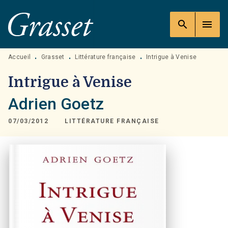
MENU
RECHERCHE
CONTENU
search
menu
PIED DE PAGE
Accueil
Grasset
Littérature française
Intrigue à Venise
•
•
•
Intrigue à Venise
Adrien Goetz
07/03/2012
LITTÉRATURE FRANÇAISE