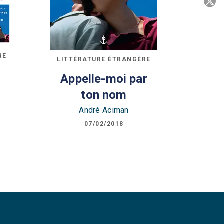
P
C
RE
LITTÉRATURE ÉTRANGÈRE
Appelle-moi par
ton nom
André Aciman
07/02/2018