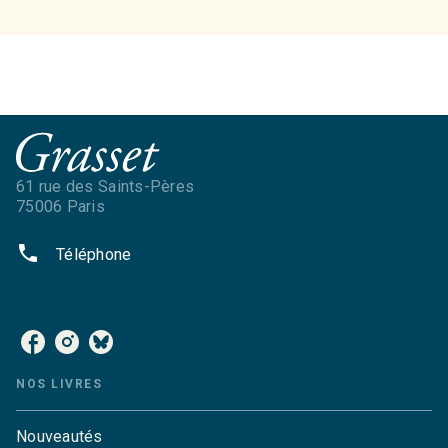
61 rue des Saints-Pères
75006 Paris
phone
Téléphone
NOS RÉSEAUX
NOS LIVRES
Nouveautés