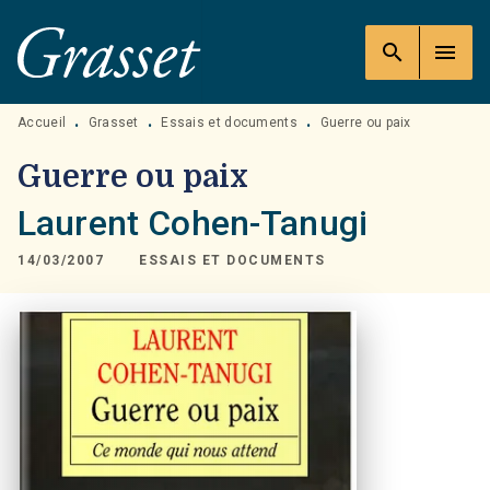
MENU
RECHERCHE
CONTENU
search
menu
PIED DE PAGE
Accueil
Grasset
Essais et documents
Guerre ou paix
•
•
•
Guerre ou paix
Laurent Cohen-Tanugi
14/03/2007
ESSAIS ET DOCUMENTS