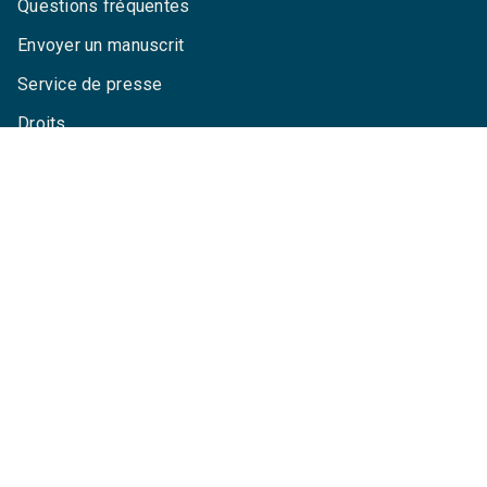
Questions fréquentes
Envoyer un manuscrit
Service de presse
Droits
Mentions légales
CGU
Charte de référencement
Données personnelles
Paramétrez vos cookies
GRASSET© 2026