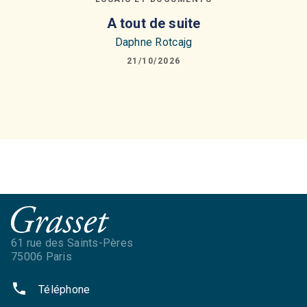
A tout de suite
Daphne Rotcajg
21/10/2026
61 rue des Saints-Pères
75006 Paris
phone
Téléphone