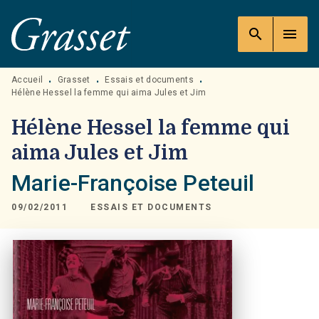
MENU
RECHERCHE
CONTENU
search
menu
PIED DE PAGE
Accueil
Grasset
Essais et documents
•
•
•
Hélène Hessel la femme qui aima Jules et Jim
Hélène Hessel la femme qui
aima Jules et Jim
Marie-Françoise Peteuil
09/02/2011
ESSAIS ET DOCUMENTS