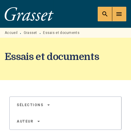
MENU
RECHERCHE
CONTENU
search
menu
PIED DE PAGE
Accueil
Grasset
Essais et documents
•
•
Essais et documents
arrow_drop_down
SÉLECTIONS
arrow_drop_down
AUTEUR