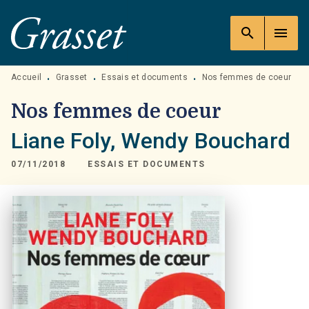
MENU
RECHERCHE
CONTENU
search
menu
PIED DE PAGE
Accueil
Grasset
Essais et documents
Nos femmes de coeur
•
•
•
Nos femmes de coeur
Liane Foly
,
Wendy Bouchard
07/11/2018
ESSAIS ET DOCUMENTS