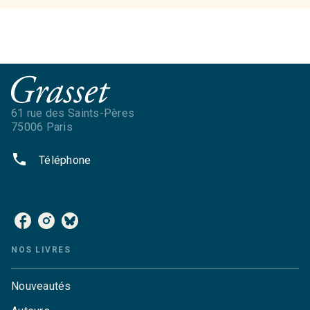
61 rue des Saints-Pères
75006 Paris
phone
Téléphone
NOS RÉSEAUX
NOS LIVRES
Nouveautés