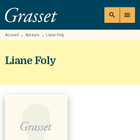
MENU
RECHERCHE
CONTENU
search
menu
PIED DE PAGE
Accueil
Auteurs
Liane Foly
•
•
Liane Foly