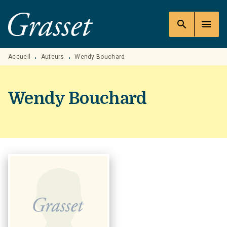
MENU
RECHERCHE
CONTENU
search
menu
PIED DE PAGE
Accueil
Auteurs
Wendy Bouchard
•
•
Wendy Bouchard