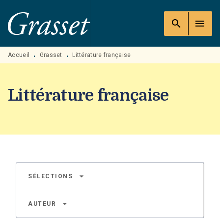
MENU
RECHERCHE
CONTENU
search
menu
PIED DE PAGE
Accueil
Grasset
Littérature française
•
•
Littérature française
arrow_drop_down
SÉLECTIONS
arrow_drop_down
AUTEUR