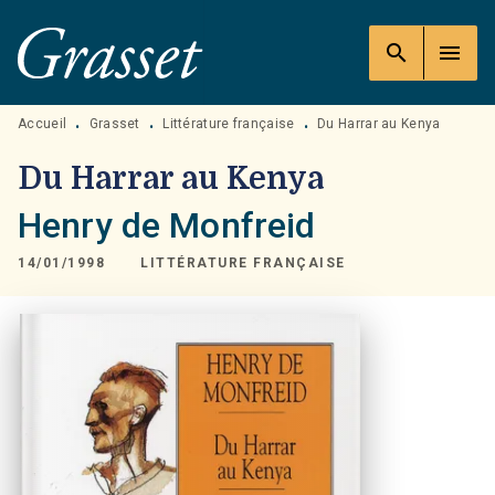
MENU
RECHERCHE
CONTENU
search
menu
PIED DE PAGE
Accueil
Grasset
Littérature française
Du Harrar au Kenya
•
•
•
Du Harrar au Kenya
Henry de Monfreid
14/01/1998
LITTÉRATURE FRANÇAISE