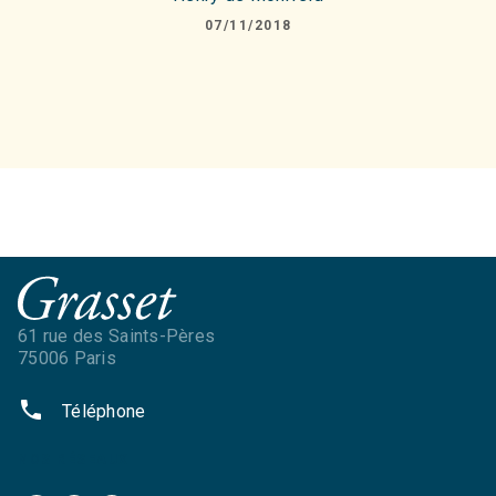
07/11/2018
61 rue des Saints-Pères
75006 Paris
phone
Téléphone
NOS RÉSEAUX