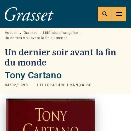
MENU
RECHERCHE
CONTENU
search
menu
PIED DE PAGE
Accueil
Grasset
Littérature française
•
•
•
Un dernier soir avant la fin du monde
Un dernier soir avant la fin
du monde
Tony Cartano
04/02/1998
LITTÉRATURE FRANÇAISE