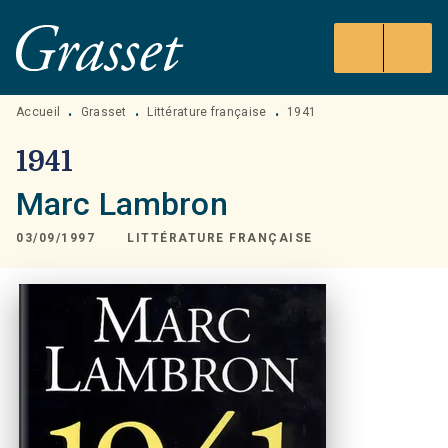
MENU
RECHERCHE
CONTENU
PIED DE PAGE
Accueil
Grasset
Littérature française
1941
•
•
•
1941
Marc Lambron
03/09/1997
LITTÉRATURE FRANÇAISE