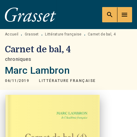
MENU
RECHERCHE
CONTENU
search
menu
PIED DE PAGE
Accueil
Grasset
Littérature française
Carnet de bal, 4
•
•
•
Carnet de bal, 4
chroniques
Marc Lambron
06/11/2019
LITTÉRATURE FRANÇAISE