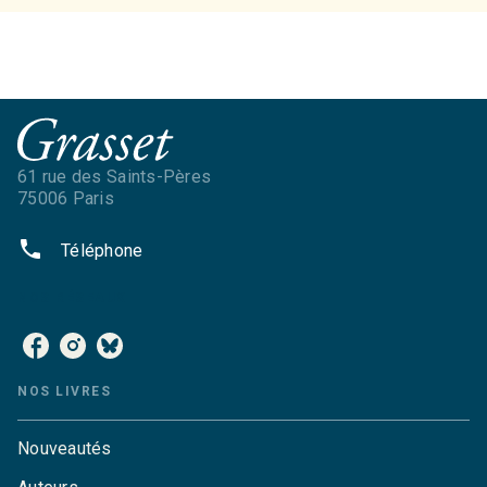
61 rue des Saints-Pères
75006 Paris
phone
Téléphone
NOS RÉSEAUX
NOS LIVRES
Nouveautés