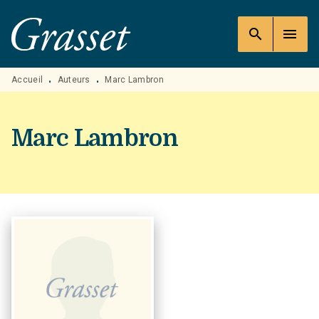
MENU
RECHERCHE
CONTENU
search
menu
PIED DE PAGE
Accueil
Auteurs
Marc Lambron
•
•
Marc Lambron