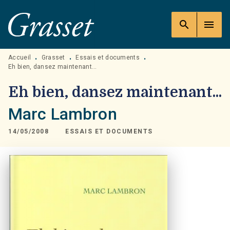
MENU
RECHERCHE
CONTENU
search
menu
PIED DE PAGE
Accueil
Grasset
Essais et documents
•
•
•
Eh bien, dansez maintenant...
Eh bien, dansez maintenant...
Marc Lambron
14/05/2008
ESSAIS ET DOCUMENTS