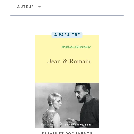
arrow_drop_down
AUTEUR
À PARAÎTRE
ESSAIS ET DOCUMENTS