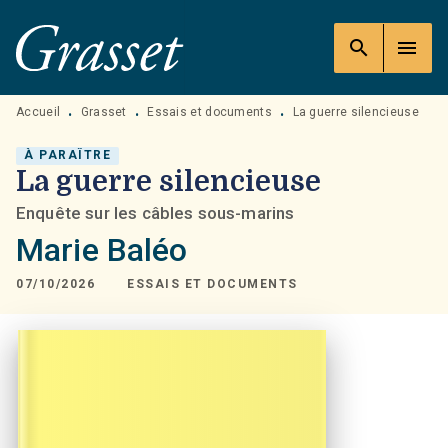
MENU
RECHERCHE
CONTENU
search
menu
PIED DE PAGE
Accueil
Grasset
Essais et documents
La guerre silencieuse
•
•
•
À PARAÎTRE
La guerre silencieuse
Enquête sur les câbles sous-marins
Marie Baléo
07/10/2026
ESSAIS ET DOCUMENTS