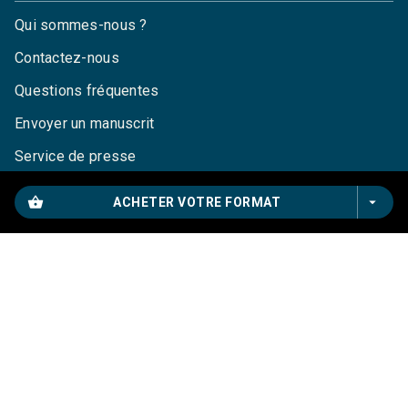
Qui sommes-nous ?
Contactez-nous
Questions fréquentes
Envoyer un manuscrit
Service de presse
Droits
shopping_basket
arrow_drop_down
ACHETER VOTRE FORMAT
Mentions légales
CGU
Charte de référencement
Données personnelles
Paramétrez vos cookies