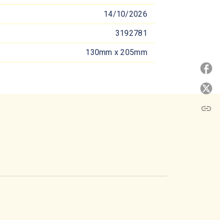
14/10/2026
3192781
130mm x 205mm
P
P
link
C