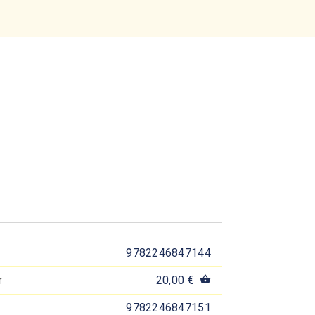
9782246847144
r
20,00 €
shopping_basket
9782246847151