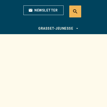
mail
NEWSLETTER
search
search
arrow_drop_down
GRASSET-JEUNESSE