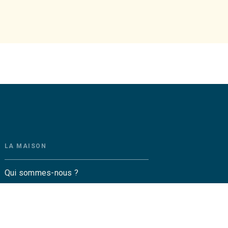
LA MAISON
Qui sommes-nous ?
Contactez-nous
Questions fréquentes
Envoyer un manuscrit