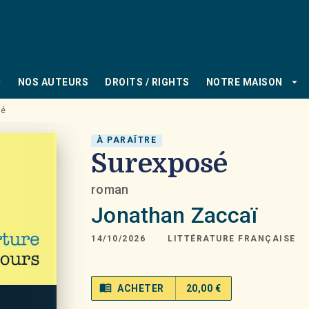
PIED DE PAGE
_down
arrow_drop_down
NOS AUTEURS
DROITS / RIGHTS
NOTRE MAISON
sé
À PARAÎTRE
Surexposé
roman
Jonathan Zaccaï
14/10/2026
LITTÉRATURE FRANÇAISE
menu_book
ACHETER
20,00 €