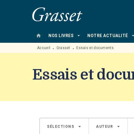
MENU
RECHERCHE
CONTENU
home
arrow_drop_down
arrow_drop
NOS LIVRES
NOTRE ACTUALITÉ
Accueil
Grasset
Essais et documents
•
•
Essais et doc
arrow_drop_down
arrow_drop_down
SÉLECTIONS
AUTEUR