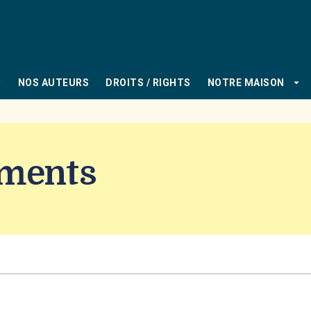
PIED DE PAGE
_down
arrow_drop_down
NOS AUTEURS
DROITS / RIGHTS
NOTRE MAISON
uments