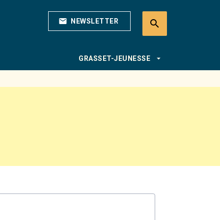
mail
NEWSLETTER
search
search
arrow_drop_down
GRASSET-JEUNESSE