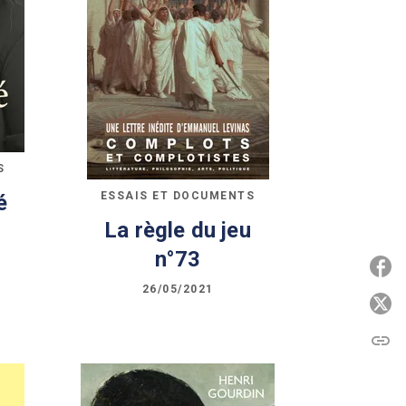
S
ESSAIS ET DOCUMENTS
é
La règle du jeu
n°73
P
26/05/2021
P
link
C