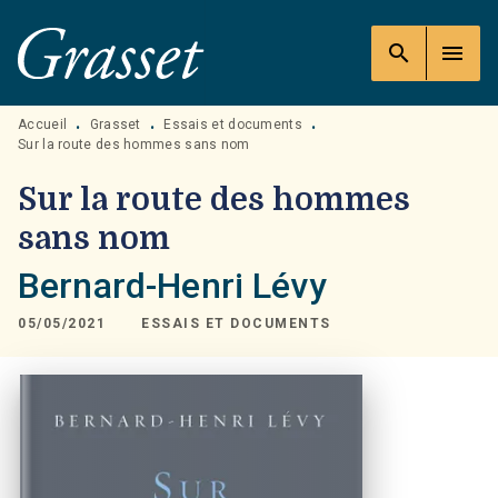
MENU
RECHERCHE
CONTENU
search
menu
PIED DE PAGE
Accueil
Grasset
Essais et documents
•
•
•
Sur la route des hommes sans nom
Sur la route des hommes
sans nom
Bernard-Henri Lévy
05/05/2021
ESSAIS ET DOCUMENTS