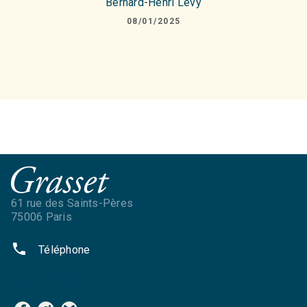
Bernard-Henri Lévy
08/01/2025
61 rue des Saints-Pères
75006 Paris
phone
Téléphone
NOS RÉSEAUX