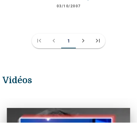
03/10/2007
first_page
chevron_left
chevron_right
last_page
1
Vidéos