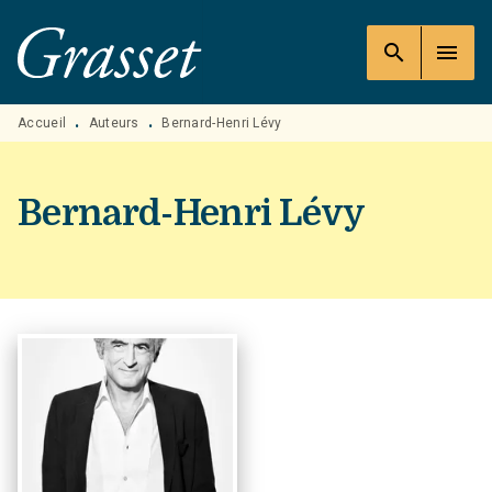
MENU
RECHERCHE
CONTENU
search
menu
PIED DE PAGE
Accueil
Auteurs
Bernard-Henri Lévy
•
•
Bernard-Henri Lévy