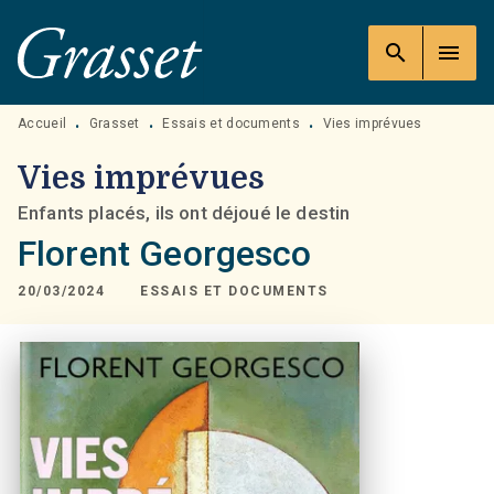
MENU
RECHERCHE
CONTENU
search
menu
PIED DE PAGE
Accueil
Grasset
Essais et documents
Vies imprévues
•
•
•
Vies imprévues
Enfants placés, ils ont déjoué le destin
Florent Georgesco
20/03/2024
ESSAIS ET DOCUMENTS