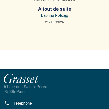
ESSAIS ET DOCUMENTS
A tout de suite
Daphne Rotcajg
21/10/2026
61 rue des Saints-Pères
75006 Paris
phone
Téléphone