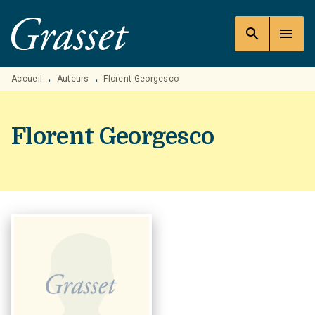
MENU
RECHERCHE
CONTENU
search
menu
PIED DE PAGE
Accueil
Auteurs
Florent Georgesco
•
•
Florent Georgesco