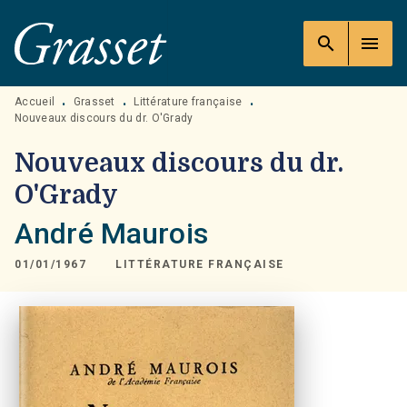
MENU
RECHERCHE
CONTENU
search
menu
PIED DE PAGE
Accueil
Grasset
Littérature française
•
•
•
Nouveaux discours du dr. O'Grady
Nouveaux discours du dr.
O'Grady
André Maurois
01/01/1967
LITTÉRATURE FRANÇAISE