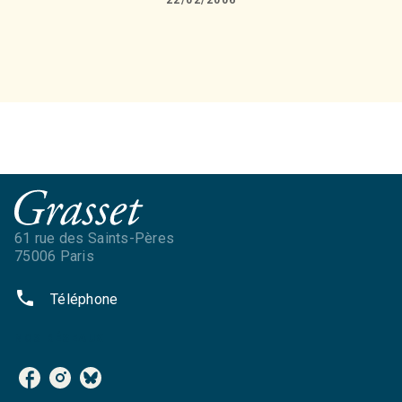
22/02/2006
61 rue des Saints-Pères
75006 Paris
phone
Téléphone
NOS RÉSEAUX