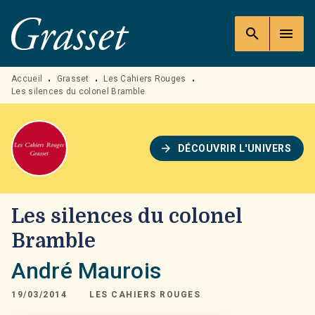
MENU
RECHERCHE
CONTENU
search
menu
PIED DE PAGE
Accueil
Grasset
Les Cahiers Rouges
•
•
•
Les silences du colonel Bramble
arrow_forward
DÉCOUVRIR L'UNIVERS
Les silences du colonel
Bramble
André Maurois
19/03/2014
LES CAHIERS ROUGES