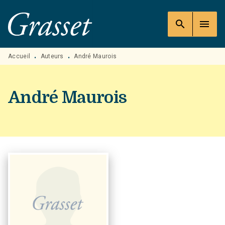
MENU
RECHERCHE
CONTENU
search
menu
PIED DE PAGE
Accueil
Auteurs
André Maurois
•
•
André Maurois