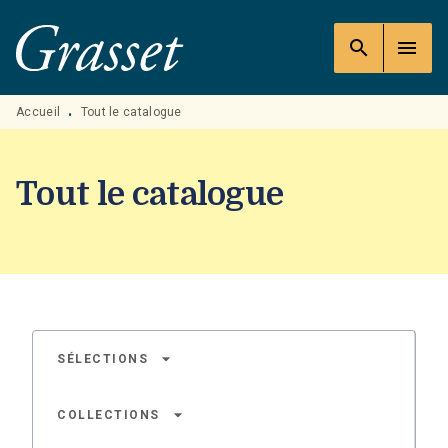
MENU
RECHERCHE
CONTENU
search
menu
PIED DE PAGE
Accueil
Tout le catalogue
•
Tout le catalogue
arrow_drop_down
SÉLECTIONS
arrow_drop_down
COLLECTIONS