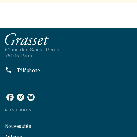
61 rue des Saints-Pères
75006 Paris
phone
Téléphone
NOS RÉSEAUX
NOS LIVRES
Nouveautés