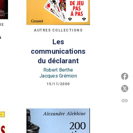
RE
AUTRES COLLECTIONS
A
Les
communications
du déclarant
Robert Berthe
Jacques Grémion
P
15/11/2000
P
link
C