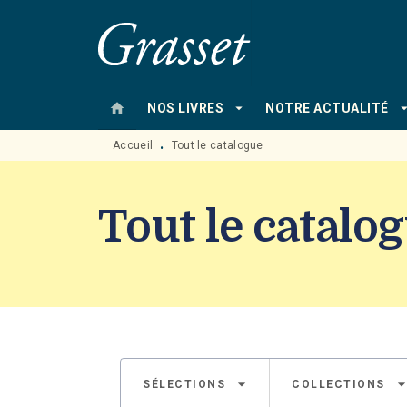
MENU
RECHERCHE
CONTENU
home
arrow_drop_down
arrow_drop
NOS LIVRES
NOTRE ACTUALITÉ
Accueil
Tout le catalogue
•
Tout le catalo
arrow_drop_down
arrow_drop_d
SÉLECTIONS
COLLECTIONS