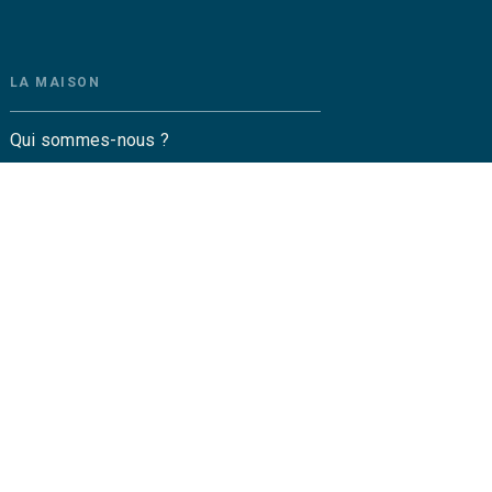
LA MAISON
Qui sommes-nous ?
Contactez-nous
Questions fréquentes
Envoyer un manuscrit
Service de presse
Droits
amétrez vos cookies