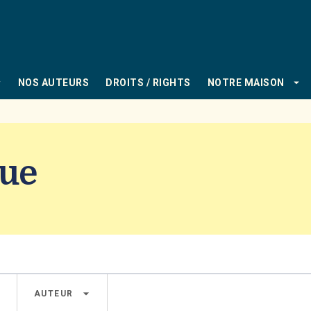
PIED DE PAGE
_down
arrow_drop_down
NOS AUTEURS
DROITS / RIGHTS
NOTRE MAISON
gue
own
arrow_drop_down
AUTEUR