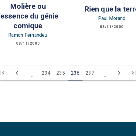
Molière ou
Rien que la terr
l'essence du génie
Paul Morand
comique
08/11/2000
Ramon Fernandez
08/11/2000
irst_page
chevron_left
chevron_right
last_pa
234
235
236
237
...
...