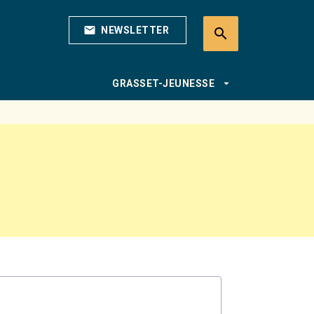
mail
NEWSLETTER
search
search
arrow_drop_down
GRASSET-JEUNESSE