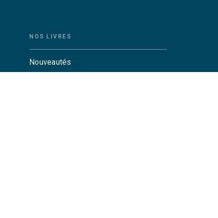
NOS LIVRES
Nouveautés
Auteurs
Catalogue Grasset
Catalogue Grasset-Jeunesse
Actualités
Agenda
CGU
Charte de référencement
Données personnelles
Par