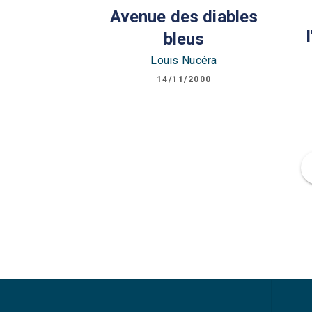
Avenue des diables
bleus
Louis Nucéra
14/11/2000
f