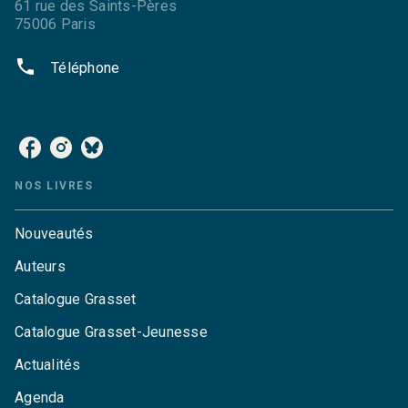
61 rue des Saints-Pères
75006 Paris
phone
Téléphone
NOS RÉSEAUX
NOS LIVRES
Nouveautés
Auteurs
Catalogue Grasset
Catalogue Grasset-Jeunesse
Actualités
Agenda