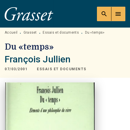
MENU
RECHERCHE
CONTENU
search
menu
PIED DE PAGE
Accueil
Grasset
Essais et documents
Du «temps»
•
•
•
Du «temps»
François Jullien
07/03/2001
ESSAIS ET DOCUMENTS