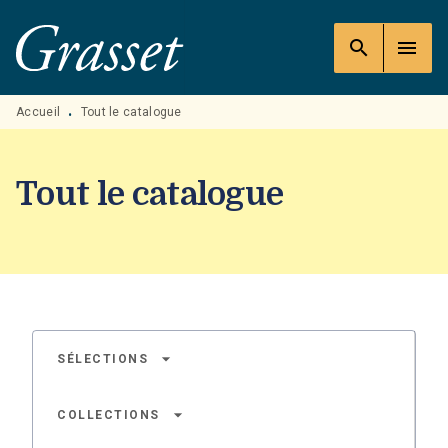
MENU
RECHERCHE
CONTENU
search
menu
PIED DE PAGE
Accueil
Tout le catalogue
•
Tout le catalogue
arrow_drop_down
SÉLECTIONS
arrow_drop_down
COLLECTIONS